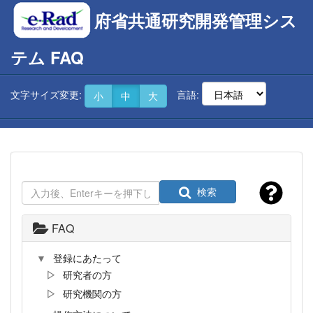
府省共通研究開発管理シス
テム FAQ
文字サイズ変更:
言語:
小
中
大
検索
FAQ
登録にあたって
研究者の方
研究機関の方