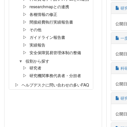
researchmapとの連携
研
各種情報の修正
間接経費執行実績報告書
公開日時:
その他
ガイドライン報告書
一
実績報告
安全保障貿易管理体制の整備
公開日時:
役割から探す
研究者
科
研究機関事務代表者・分担者
公開日時:
ヘルプデスクに問い合わせの多いFAQ
研
公開日時: