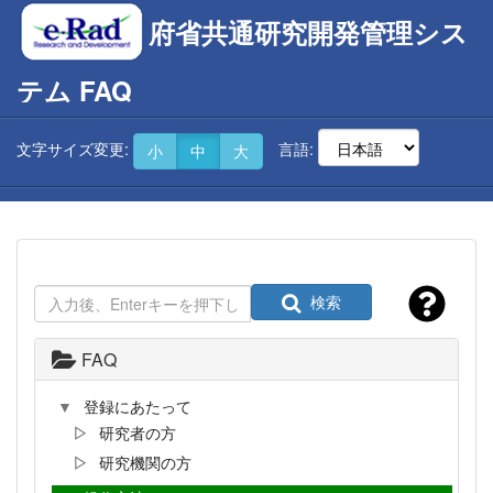
府省共通研究開発管理シス
テム FAQ
文字サイズ変更:
言語:
小
中
大
検索
FAQ
登録にあたって
研究者の方
研究機関の方