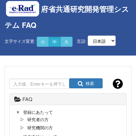
府省共通研究開発管理シス
テム FAQ
文字サイズ変更:
言語:
小
中
大
検索
FAQ
登録にあたって
研究者の方
研究機関の方