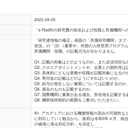
2022-09-05
「e-Rad外の研究費の状況および役職と所属機関
「研究者情報の修正」画面の「所属研究機関」タブ＞
状況」の「(2) （兼業や、外国の人材登用プログ
所属機関・役職」の記載方法が分かりません。

Q1. 記載の対象はどのようなのか。また必須項目なの
Q2. クロスアポイントメントや、企業との契約等は
Q3. 具体的にどんな業務や役職が記載対象になるのか
Q4. 寄付金の記載はどのようにすればいいのか。

Q5. 給与が発生しない兼業については記載するのか。
Q6. 過去のものも記載するのか。

Q7. 国際機関に兼業がある場合、所在地を記載する
Q8. 機密保持契約の範囲をご教示いただきたい。
A1. アカデミアにおける機微情報の流出の可能性
に対応していく観点から、政府は令和3年４月、統
の確保に係る対応方針」を決定し、
