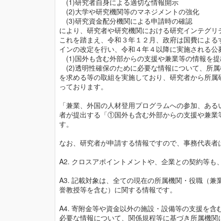
　(1)研究者自身による適切な情報開示

　(2)大学や研究機関等のマネジメントの強化

　(3)研究資金配分機関による申請時の確認

により、研究者や研究機関における研究インテグリ
これを踏まえ、令和３年１２月、政府は国費による
インの改定を行い、令和４年４以降に実施される公
　(1)国外も含む外部からの支援や兼業等の情報を提
　(2)透明性確保のために必要な情報について、所
を求める等の取組を実施しており、研究者から所属
っております。

「兼業、外国の人材登用プログラムへの参加、ある
者が提出する「①国外も含む外部からの支援や兼業
す。

なお、研究者が申請する情報ですので、事務代表者は
A2. クロスアポイントメントや、企業との契約等も
A3. 記載対象は、全ての現在の所属機関・役職（
誉教授等を含む）に関する情報です。

A4. 寄附金等や資金以外の施設・設備等の支援を
必要な情報について、関係規程等に基づき所属機関