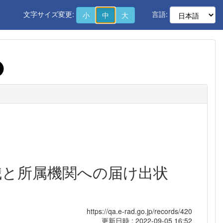
文字サイズ変更:
言語:
小
中
大
役職と所属機関への届け出状
https://qa.e-rad.go.jp/records/420
更新日時 : 2022-09-05 16:52