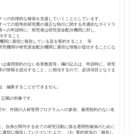
ティの自律的な確保を支援していくこととしています。

すべての競争的研究費の適正な執行に関する共通的なガイドラ
募への申請時に、研究者は研究資金配分機関に対し、

出すること

属機関に適切に報告している旨を誓約すること　等

研究機関や研究資金配分機関に適切な情報が提出することにな
いは雇用契約のない名誉教授等」欄の記入は、申請時に、研究
等の情報を提出すること」に相当するので、必須項目となりま
、編集することができません。

、記載の対象です。

兼業や、外国の人材登用プログラムへの参加、雇用契約のない名
含む、自身が関与する全ての研究活動に係る透明性確保のために
に適切に報告していただいた上で、（3）誓約状況の「報告し